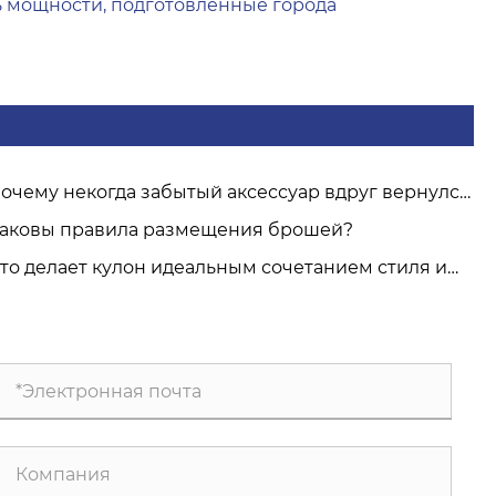
ь мощности, подготовленные города
очему некогда забытый аксессуар вдруг вернулся
центр внимания? – Отраслевая дискуссия о
аковы правила размещения брошей?
шении, выборе и уходе за брошями.
то делает кулон идеальным сочетанием стиля и
нкциональности?