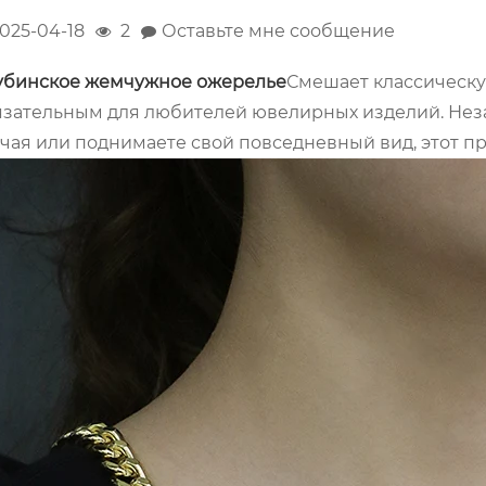
025-04-18
2
Оставьте мне сообщение
убинское жемчужное ожерелье
Смешает классическую
зательным для любителей ювелирных изделий. Незав
чая или поднимаете свой повседневный вид, этот п