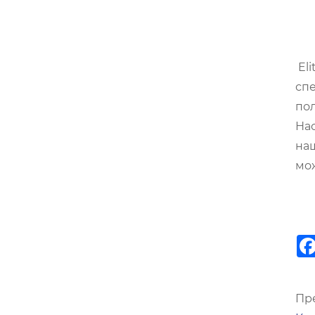
Eli
спе
пол
Нас
наш
мож
Пр