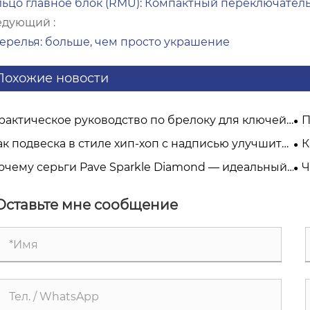
льцо главное блок (RMU): Компактный переключател
едующий :
ерелья: больше, чем просто украшение
Похожие новости
рактическое руководство по брелоку для ключей:
П
 структурного проектирования к ежедневному
в 
ак подвеска в стиле хип-хоп с надписью улучшит
К
пользованию
но
 стиль?
очему серьги Pave Sparkle Diamond — идеальный
Ч
бор для повседневной роскоши?
фу
Оставьте мне сообщение