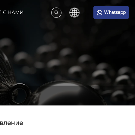
Я С НАМИ
Whatsapp
явление