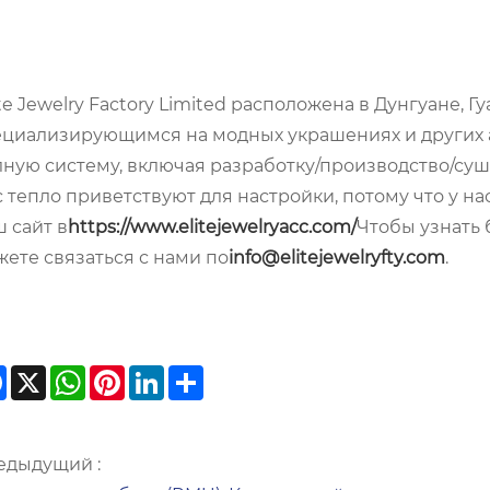
te Jewelry Factory Limited расположена в Дунгуане, 
циализирующимся на модных украшениях и других акс
ную систему, включая разработку/производство/сушил
 тепло приветствуют для настройки, потому что у н
 сайт в
https://www.elitejewelryacc.com/
Чтобы узнать 
ете связаться с нами по
info@elitejewelryfty.com
.
Facebook
X
WhatsApp
Pinterest
LinkedIn
Share
едыдущий :