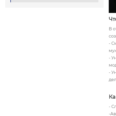
Чт
В о
со
- 
му
- У
мо
- 
де
Ка
- С
-Ав