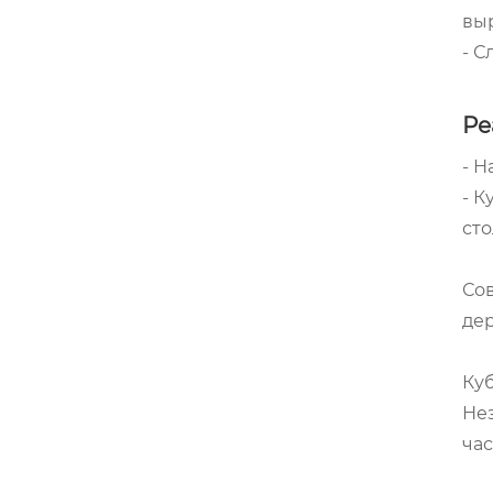
вы
- С
Ре
- Н
- К
ст
Сов
дер
Куб
Нез
час