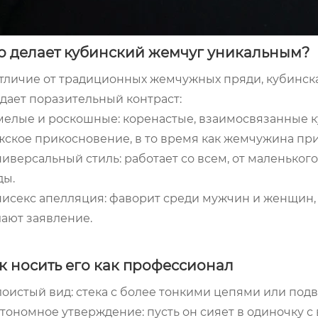
о делает кубинский жемчуг уникальным?
тличие от традиционных жемчужных пряди, кубинска
здает поразительный контраст:
Смелые и роскошные: коренастые, взаимосвязанные 
жское прикосновение, в то время как жемчужина пр
ниверсальный стиль: работает со всем, от маленьког
ды.
Унисекс апелляция: фаворит среди мужчин и женщин
лают заявление.
к носить его как профессионал
лоистый вид: стека с более тонкими цепями или по
тономное утверждение: пусть он сияет в одиночку 